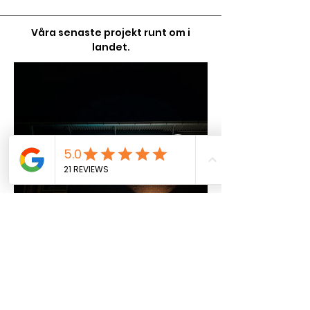
Våra senaste projekt runt om i
landet.
Renum Städ - 3D Skylt
Vårt fokus ligger på
kundnöjdhet och