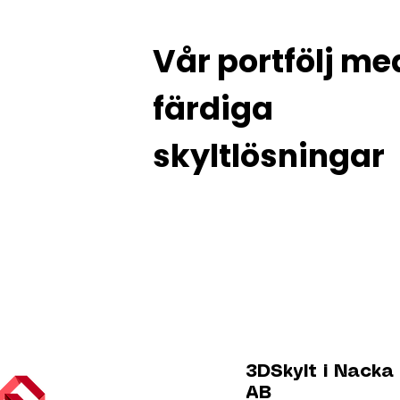
Vår portfölj me
färdiga
skyltlösningar
Se våra
tidigare genomförda
skylt projekt
i Stockholm.
3DSkylt i Nacka
AB