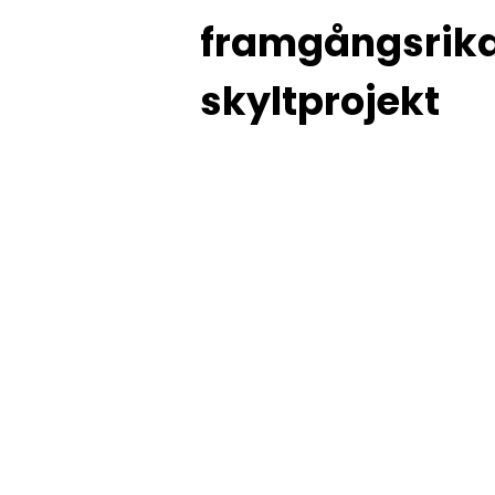
framgångsrik
skyltprojekt
Se våra kundrecensioner på 