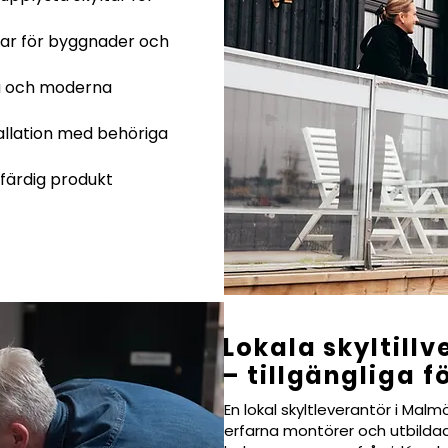
gar för byggnader och
ena och moderna
allation med behöriga
 färdig produkt
Lokala skyltill
– tillgängliga f
En lokal skyltleverantör i Mal
erfarna montörer och utbildad