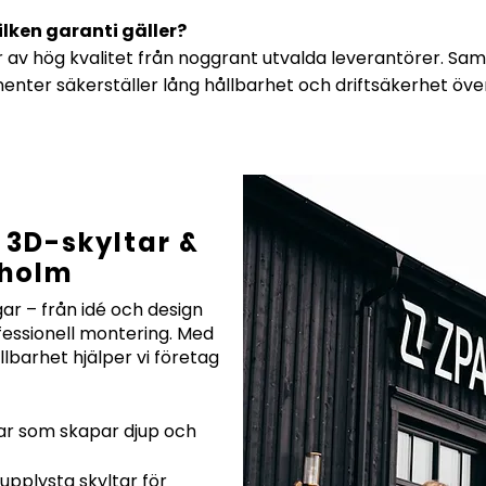
ilken garanti gäller?
v hög kvalitet från noggrant utvalda leverantörer. Samt
enter säkerställer lång hållbarhet och driftsäkerhet över
 3D-skyltar &
kholm
ar – från idé och design
rofessionell montering. Med
llbarhet hjälper vi företag
ar som skapar djup och
upplysta skyltar för