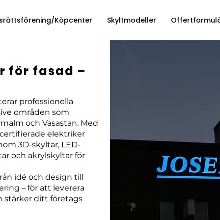
srättsförening/Köpcenter
Skyltmodeller
Offertformul
r för fasad –
terar professionella
usive områden som
malm och Vasastan. Med
ertifierade elektriker
inom 3D-skyltar, LED-
tar och akrylskyltar för
ån idé och design till
ring – för att leverera
 stärker ditt företags