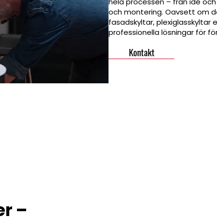
hela processen – från idé och de
och montering. Oavsett om det 
fasadskyltar, plexiglasskyltar el
professionella lösningar för f
Kontakt
r –