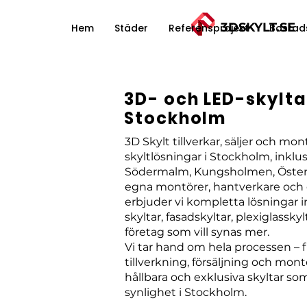
3DSKYLT.SE
Hem
Städer
Referensprojekt
Bostad
3D- och LED-skylta
Stockholm
3D Skylt tillverkar, säljer och mon
skyltlösningar i Stockholm, inkl
Södermalm, Kungsholmen, Öster
egna montörer, hantverkare och c
erbjuder vi kompletta lösningar 
skyltar, fasadskyltar, plexiglasskyl
företag som vill synas mer.
Vi tar hand om hela processen – fr
tillverkning, försäljning och monte
hållbara och exklusiva skyltar som
synlighet i Stockholm.