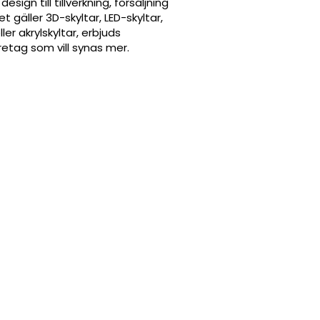
sign till tillverkning, försäljning
gäller 3D-skyltar, LED-skyltar,
ler akrylskyltar, erbjuds
öretag som vill synas mer.